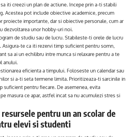
a iti creezi un plan de actiune. Incepe prin a-ti stabili
ng. Acestea pot include obiective academice, precum
r proiecte importante, dar si obiective personale, cum ar
au dezvoltarea unor hobby-uri noi.
rogram de studiu sau de lucru. Stabileste-ti orele de lucru
e. Asigura-te ca iti rezervi timp suficient pentru somn,
tant sa ai un echilibru intre munca si relaxare pentru a te
l anului.
estionarea eficienta a timpului. Foloseste un calendar sau
ilor si a-ti seta termene limita. Prioritizeaza-ti sarcinile in
mp suficient pentru fiecare. De asemenea, evita
e pe masura ce apar, astfel incat sa nu acumulezi stres si
si resursele pentru un an scolar de
tru elevi si studenti