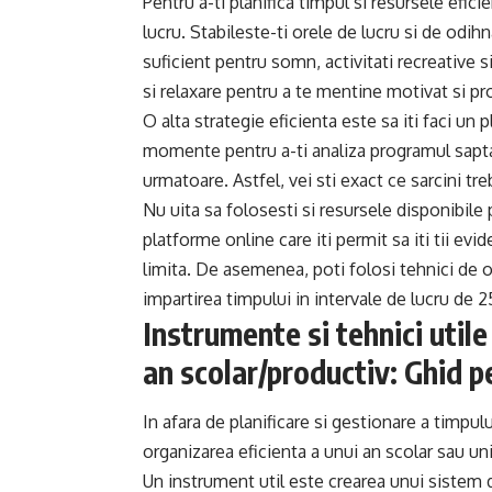
Pentru a-ti planifica timpul si resursele efic
lucru. Stabileste-ti orele de lucru si de odihn
suficient pentru somn, activitati recreative s
si relaxare pentru a te mentine motivat si pr
O alta strategie eficienta este sa iti faci un
momente pentru a-ti analiza programul saptam
urmatoare. Astfel, vei sti exact ce sarcini tr
Nu uita sa folosesti si resursele disponibile pe
platforme online care iti permit sa iti tii evid
limita. De asemenea, poti folosi tehnici de
impartirea timpului in intervale de lucru de
Instrumente si tehnici util
an scolar/productiv: Ghid pe
In afara de planificare si gestionare a timpulu
organizarea eficienta a unui an scolar sau uni
Un instrument util este crearea unui sistem d