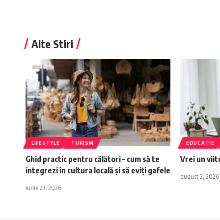
Alte Stiri
LIFESTYLE
TURISM
EDUCATIE
Ghid practic pentru călători – cum să te
Vrei un vii
integrezi în cultura locală și să eviți gafele
august 2, 2026
iunie 23, 2026