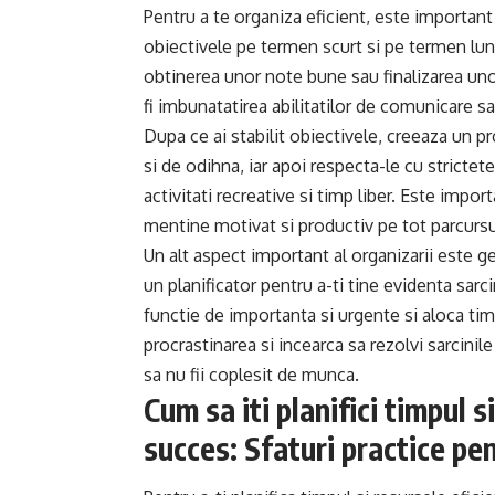
Pentru a te organiza eficient, este important s
obiectivele pe termen scurt si pe termen lu
obtinerea unor note bune sau finalizarea uno
fi imbunatatirea abilitatilor de comunicare s
Dupa ce ai stabilit obiectivele, creeaza un p
si de odihna, iar apoi respecta-le cu strictet
activitati recreative si timp liber. Este impor
mentine motivat si productiv pe tot parcursu
Un alt aspect important al organizarii este g
un planificator pentru a-ti tine evidenta sarcin
functie de importanta si urgente si aloca ti
procrastinarea si incearca sa rezolvi sarcinil
sa nu fii coplesit de munca.
Cum sa iti planifici timpul 
succes: Sfaturi practice pen