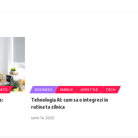
TATE
BUSINESS
FAMILIE
LIFESTYLE
TECH
s:
Tehnologia AI: cum sa o integrezi in
rutina ta zilnica
iunie 14, 2026