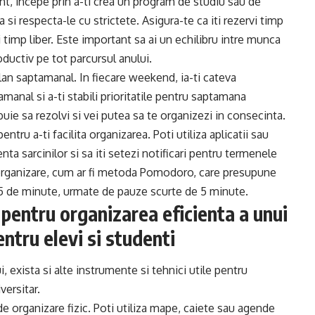
ient, incepe prin a-ti crea un program de studiu sau de
a si respecta-le cu strictete. Asigura-te ca iti rezervi timp
i timp liber. Este important sa ai un echilibru intre munca
oductiv pe tot parcursul anului.
 plan saptamanal. In fiecare weekend, ia-ti cateva
anal si a-ti stabili prioritatile pentru saptamana
ebuie sa rezolvi si vei putea sa te organizezi in consecinta.
ntru a-ti facilita organizarea. Poti utiliza aplicatii sau
enta sarcinilor si sa iti setezi notificari pentru termenele
 organizare, cum ar fi metoda Pomodoro, care presupune
 25 de minute, urmate de pauze scurte de 5 minute.
e pentru organizarea eficienta a unui
ntru elevi si studenti
i, exista si alte instrumente si tehnici utile pentru
versitar.
e organizare fizic. Poti utiliza mape, caiete sau agende