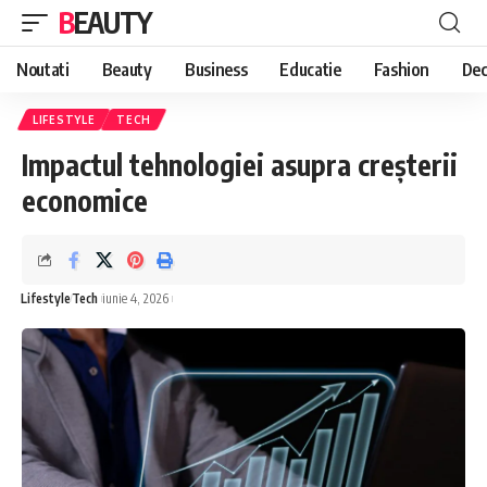
BEAUTY
Noutati
Beauty
Business
Educatie
Fashion
Dec
LIFESTYLE
TECH
Impactul tehnologiei asupra creșterii
economice
Lifestyle
Tech
iunie 4, 2026